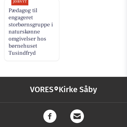
JOBNYT
Pædagog til
engageret
storbørnsgruppe i
naturskønne
omgivelser hos
børnehuset
Tusindfryd
VORES
Kirke Såby