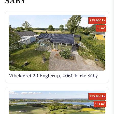
SÅBY
895.000 kr
2
50 m
Vibekæret 20 Englerup, 4060 Kirke Såby
795.000 kr
2
454 m