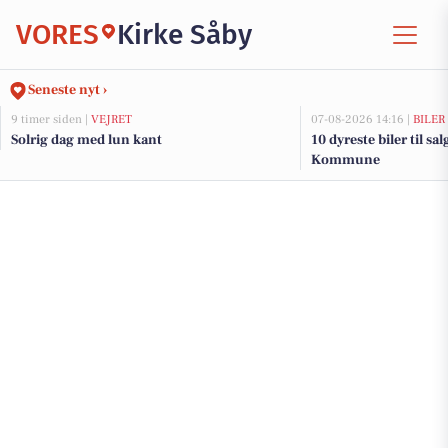
VORES
Kirke Såby
Seneste nyt ›
9 timer siden |
VEJRET
07-08-2026 14:16 |
BILER
Solrig dag med lun kant
10 dyreste biler til sa
Kommune