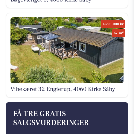
1.595.000 kr
2
67 m
Vibekæret 32 Englerup, 4060 Kirke Såby
FÅ TRE GRATIS
SALGSVURDERINGER