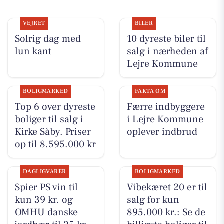
VEJRET
BILER
Solrig dag med
10 dyreste biler til
lun kant
salg i nærheden af
Lejre Kommune
BOLIGMARKED
FAKTA OM
Top 6 over dyreste
Færre indbyggere
boliger til salg i
i Lejre Kommune
Kirke Såby. Priser
oplever indbrud
op til 8.595.000 kr
DAGLIGVARER
BOLIGMARKED
Spier PS vin til
Vibekæret 20 er til
kun 39 kr. og
salg for kun
OMHU danske
895.000 kr.: Se de