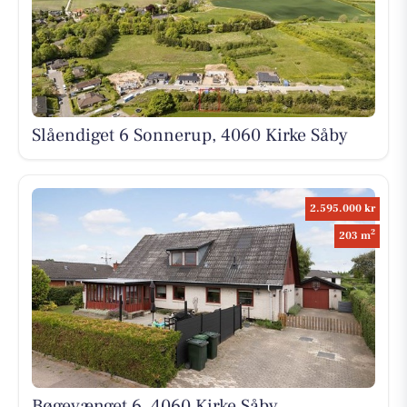
Slåendiget 6 Sonnerup, 4060 Kirke Såby
2.595.000 kr
2
203 m
Bøgevænget 6, 4060 Kirke Såby