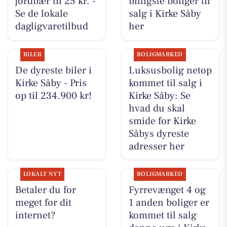
jordbær til 25 kr. -
billigste boliger til
Se de lokale
salg i Kirke Såby
dagligvaretilbud
her
BILER
BOLIGMARKED
De dyreste biler i
Luksusbolig netop
Kirke Såby - Pris
kommet til salg i
op til 234.900 kr!
Kirke Såby: Se
hvad du skal
smide for Kirke
Såbys dyreste
adresser her
LOKALT NYT
BOLIGMARKED
Betaler du for
Fyrrevænget 4 og
meget for dit
1 anden boliger er
internet?
kommet til salg