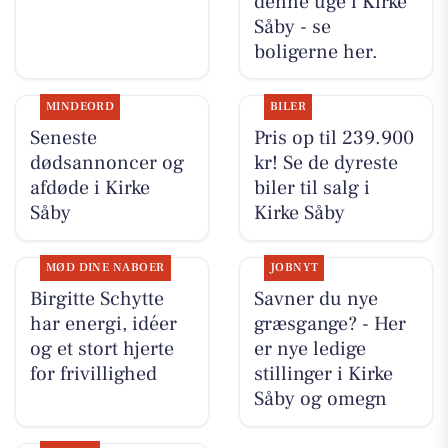
denne uge i Kirke
Såby - se
boligerne her.
MINDEORD
BILER
Seneste
Pris op til 239.900
dødsannoncer og
kr! Se de dyreste
afdøde i Kirke
biler til salg i
Såby
Kirke Såby
MØD DINE NABOER
JOBNYT
Birgitte Schytte
Savner du nye
har energi, idéer
græsgange? - Her
og et stort hjerte
er nye ledige
for frivillighed
stillinger i Kirke
Såby og omegn