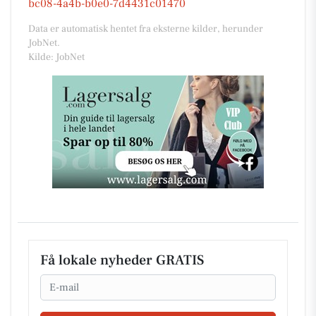
bc08-4a4b-b0e0-7d4431c01470
Data er automatisk hentet fra eksterne kilder, herunder
JobNet.
Kilde: JobNet
Få lokale nyheder GRATIS
Email