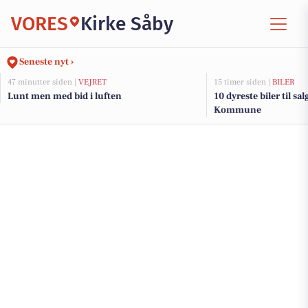
VORES
Kirke Såby
Seneste nyt ›
47 minutter siden |
VEJRET
15 timer siden |
BILER
Lunt men med bid i luften
10 dyreste biler til sa
Kommune