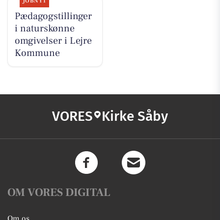
JOBNYT
Pædagogstillinger
i naturskønne
omgivelser i Lejre
Kommune
VORES
Kirke Såby
OM VORES DIGITAL
Om os