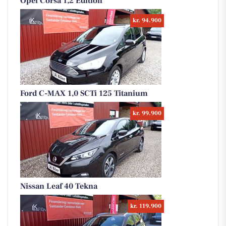
Opel Corsa 1,2 Edition
kr. 94.900
Ford C-MAX 1,0 SCTi 125 Titanium
kr. 99.900
Nissan Leaf 40 Tekna
kr. 119.900