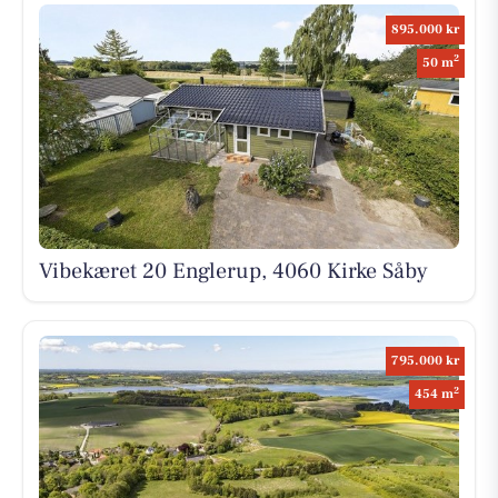
895.000 kr
2
50 m
Vibekæret 20 Englerup, 4060 Kirke Såby
795.000 kr
2
454 m