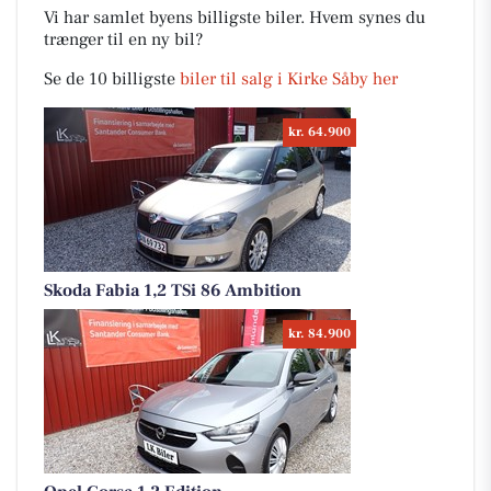
Vi har samlet byens billigste biler. Hvem synes du
trænger til en ny bil?
Se de 10 billigste
biler til salg i Kirke Såby her
kr. 64.900
Skoda Fabia 1,2 TSi 86 Ambition
kr. 84.900