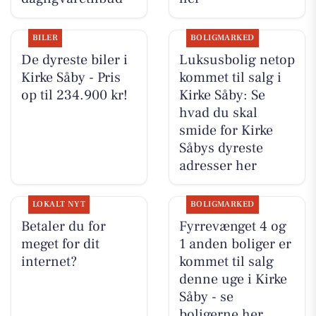
BILER
BOLIGMARKED
De dyreste biler i
Luksusbolig netop
Kirke Såby - Pris
kommet til salg i
op til 234.900 kr!
Kirke Såby: Se
hvad du skal
smide for Kirke
Såbys dyreste
adresser her
LOKALT NYT
BOLIGMARKED
Betaler du for
Fyrrevænget 4 og
meget for dit
1 anden boliger er
internet?
kommet til salg
denne uge i Kirke
Såby - se
boligerne her.