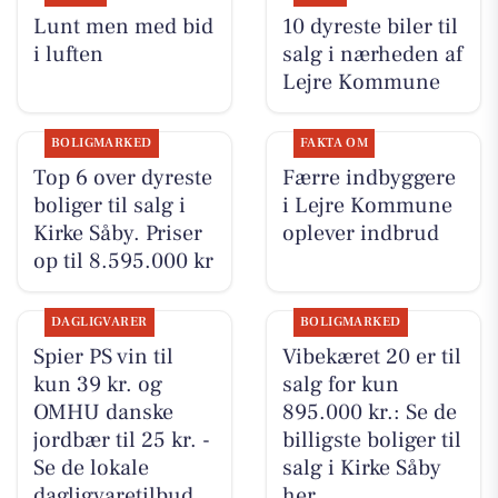
Lunt men med bid
10 dyreste biler til
i luften
salg i nærheden af
Lejre Kommune
BOLIGMARKED
FAKTA OM
Top 6 over dyreste
Færre indbyggere
boliger til salg i
i Lejre Kommune
Kirke Såby. Priser
oplever indbrud
op til 8.595.000 kr
DAGLIGVARER
BOLIGMARKED
Spier PS vin til
Vibekæret 20 er til
kun 39 kr. og
salg for kun
OMHU danske
895.000 kr.: Se de
jordbær til 25 kr. -
billigste boliger til
Se de lokale
salg i Kirke Såby
dagligvaretilbud
her