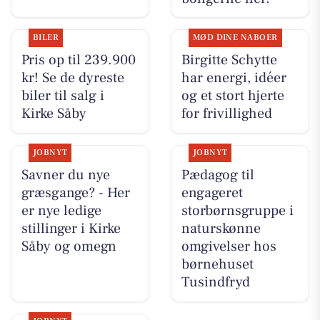
BILER
MØD DINE NABOER
Pris op til 239.900
Birgitte Schytte
kr! Se de dyreste
har energi, idéer
biler til salg i
og et stort hjerte
Kirke Såby
for frivillighed
JOBNYT
JOBNYT
Savner du nye
Pædagog til
græsgange? - Her
engageret
er nye ledige
storbørnsgruppe i
stillinger i Kirke
naturskønne
Såby og omegn
omgivelser hos
børnehuset
Tusindfryd