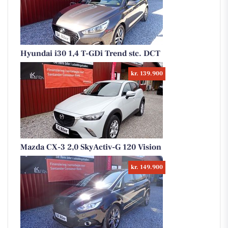
Hyundai i30 1,4 T-GDi Trend stc. DCT
kr. 139.900
Mazda CX-3 2,0 SkyActiv-G 120 Vision
kr. 149.900