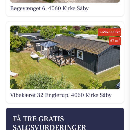
Bøgevænget 6, 4060 Kirke Såby
1.595.000 kr
2
67 m
Vibekæret 32 Englerup, 4060 Kirke Såby
FÅ TRE GRATIS
SALGSVURDERINGER