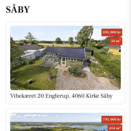
SÅBY
895.000 kr
2
50 m
Vibekæret 20 Englerup, 4060 Kirke Såby
795.000 kr
2
454 m