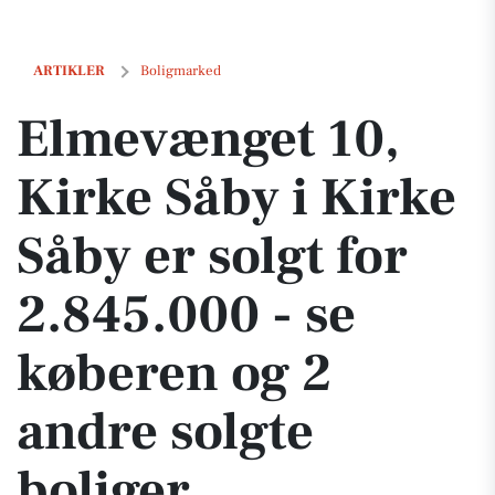
Elmevænget 10, Kirke Såby i Kirke Såby er solgt for 2.845.000 - se kø
ARTIKLER
Boligmarked
Elmevænget 10,
Kirke Såby i Kirke
Såby er solgt for
2.845.000 - se
køberen og 2
andre solgte
boliger