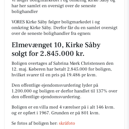
Vi følger boligmarkedet i og omkring Kirke Såby og
har her samlet en oversigt over de seneste
bolighandler
VORES Kirke Såby følger boligmarkedet i og
omkring Kirke Såby. Derfor får du en samlet oversigt
over de seneste bolighandler fra egnen:
Elmevænget 10, Kirke Såby
solgt for 2.845.000 kr.
Boligen overtages af Sabrina Mørk Christensen den
12. maj.
Køberen har betalt 2.845.000 for boligen,
hvilket svarer til en pris på 19.486 pr kvm.
Den offentlige ejendomsvurdering lyder på
1.200.000 og boligen er derfor handlet til 137% over
den offentlige ejendomsvurdering.
Boligen er en villa med 4 værelser på i alt 146 kvm.
og er opført i 1967.
Grunden er på 801 kvm.
Se fotos af boligen her:
skråfoto