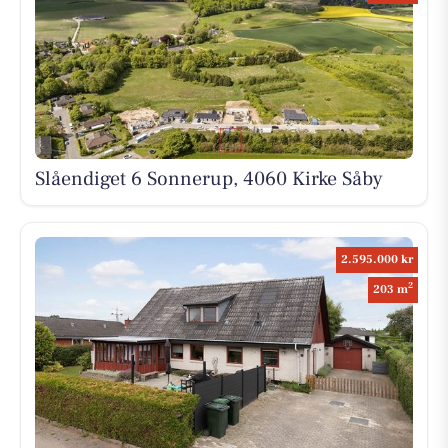
Slåendiget 6 Sonnerup, 4060 Kirke Såby
2.595.000 kr
2
203 m