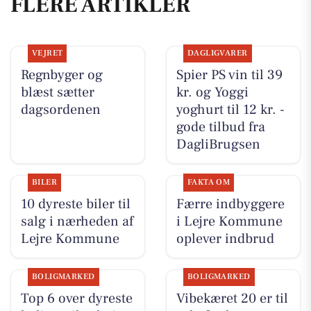
FLERE ARTIKLER
VEJRET
DAGLIGVARER
Regnbyger og
Spier PS vin til 39
blæst sætter
kr. og Yoggi
dagsordenen
yoghurt til 12 kr. -
gode tilbud fra
DagliBrugsen
BILER
FAKTA OM
10 dyreste biler til
Færre indbyggere
salg i nærheden af
i Lejre Kommune
Lejre Kommune
oplever indbrud
BOLIGMARKED
BOLIGMARKED
Top 6 over dyreste
Vibekæret 20 er til