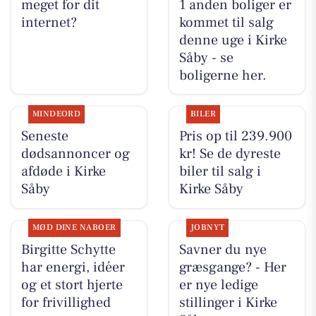
meget for dit
1 anden boliger er
internet?
kommet til salg
denne uge i Kirke
Såby - se
boligerne her.
MINDEORD
BILER
Seneste
Pris op til 239.900
dødsannoncer og
kr! Se de dyreste
afdøde i Kirke
biler til salg i
Såby
Kirke Såby
MØD DINE NABOER
JOBNYT
Birgitte Schytte
Savner du nye
har energi, idéer
græsgange? - Her
og et stort hjerte
er nye ledige
for frivillighed
stillinger i Kirke