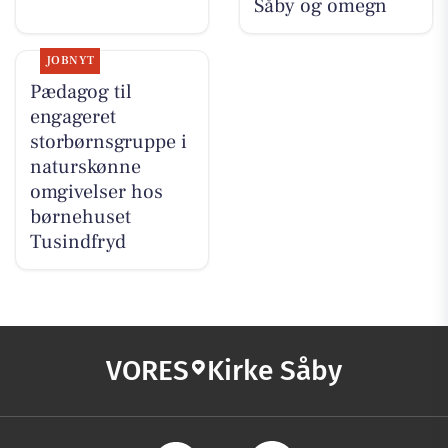
Såby og omegn
JOBNYT
Pædagog til
engageret
storbørnsgruppe i
naturskønne
omgivelser hos
børnehuset
Tusindfryd
VORES
Kirke Såby