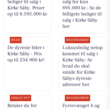
boliger til salg i
salg for kun
Kirke Såby. Priser
895.000 kr.: Se de
op til 8.595.000 kr
billigste boliger til
salg i Kirke Såby
her
BILER
BOLIGMARKED
De dyreste biler i
Luksusbolig netop
Kirke Såby - Pris
kommet til salg i
op til 234.900 kr!
Kirke Såby: Se
hvad du skal
smide for Kirke
Såbys dyreste
adresser her
LOKALT NYT
BOLIGMARKED
Betaler du for
Fyrrevænget 4 og