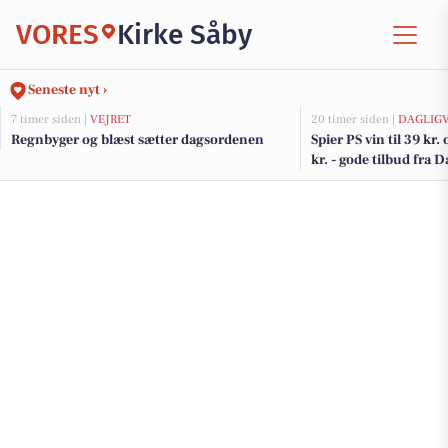
VORES
Kirke Såby
Seneste nyt ›
7 timer siden |
VEJRET
20 timer siden |
DAGLIG
Regnbyger og blæst sætter dagsordenen
Spier PS vin til 39 kr.
kr. - gode tilbud fra 