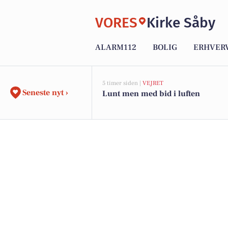
VORES
Kirke Såby
ALARM112
BOLIG
ERHVER
5 timer siden |
VEJRET
Seneste nyt ›
Lunt men med bid i luften