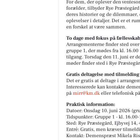
For dem, der oplever den venteso
forælder, tilbyder Rye Præstegård
deres historier og de dilemmaer, d
oplevelser i detaljer. Det er et ru
en forskel at være sammen.
To dage med fokus på fællesska
Arrangementerne finder sted over t
gruppe 1, der mødes fra kl. 16.00 
tilgang. Torsdag den 11. juni er de
møder finder sted i Rye Præstegår
Gratis deltagelse med tilmelding
Det er gratis at deltage i arrang
Interesserede kan kontakte demen
på
mirr@km.dk
eller telefonisk p
Praktisk information:
Datoer: Onsdag 10. juni 2026 (gru
Tidspunkter: Gruppe 1 - kl. 16.00-
Sted: Rye Præstegård, Ejbyvej 14,
Entré: Gratis, men kræver tilmeld
Kontakt: Demenspræst Mikela Ri