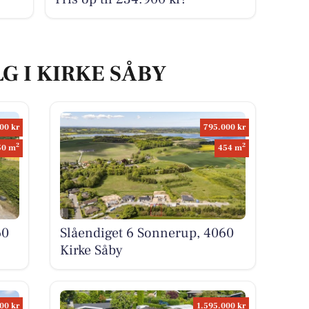
LG I KIRKE SÅBY
00 kr
795.000 kr
2
2
50 m
454 m
60
Slåendiget 6 Sonnerup, 4060
Kirke Såby
00 kr
1.595.000 kr