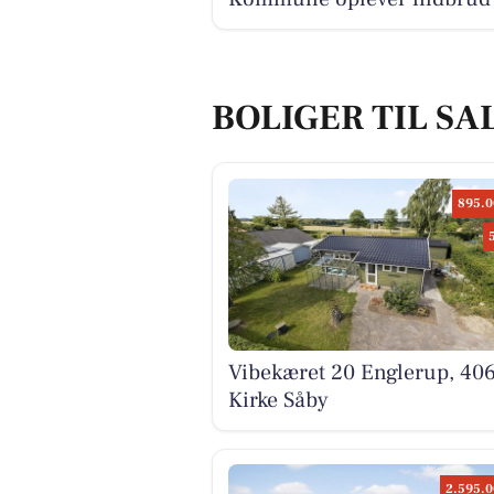
BOLIGER TIL SA
895.0
Vibekæret 20 Englerup, 40
Kirke Såby
2.595.0