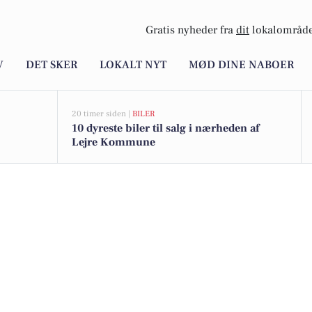
Gratis nyheder fra
dit
lokalområde
V
DET SKER
LOKALT NYT
MØD DINE NABOER
20 timer siden |
BILER
10 dyreste biler til salg i nærheden af
Lejre Kommune