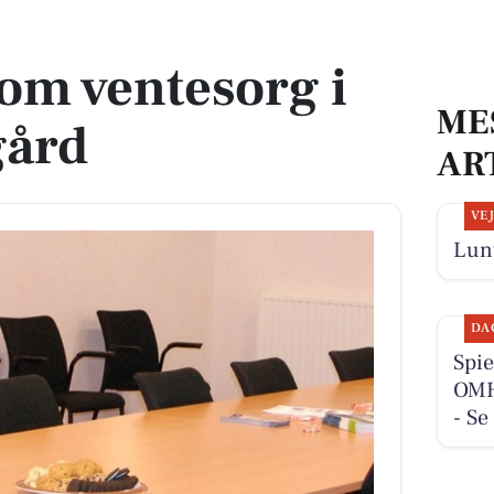
gård
om ventesorg i
ME
gård
AR
VE
Lunt
DA
Spie
OMHU
- Se