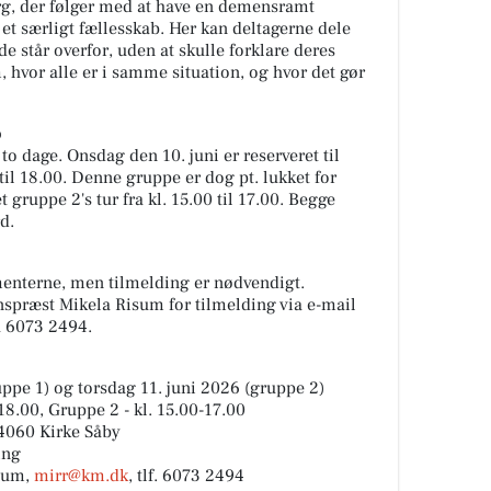
rg, der følger med at have en demensramt
 et særligt fællesskab. Her kan deltagerne dele
e står overfor, uden at skulle forklare deres
m, hvor alle er i samme situation, og hvor det gør
b
o dage. Onsdag den 10. juni er reserveret til
til 18.00. Denne gruppe er dog pt. lukket for
t gruppe 2's tur fra kl. 15.00 til 17.00. Begge
d.
ementerne, men tilmelding er nødvendigt.
spræst Mikela Risum for tilmelding via e-mail
å 6073 2494.
ppe 1) og torsdag 11. juni 2026 (gruppe 2)
18.00, Gruppe 2 - kl. 15.00-17.00
 4060 Kirke Såby
ing
sum,
mirr@km.dk
, tlf. 6073 2494