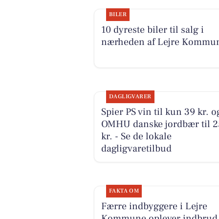
BILER
10 dyreste biler til salg i
nærheden af Lejre Kommu
DAGLIGVARER
Spier PS vin til kun 39 kr. o
OMHU danske jordbær til 2
kr. - Se de lokale
dagligvaretilbud
FAKTA OM
Færre indbyggere i Lejre
Kommune oplever indbrud