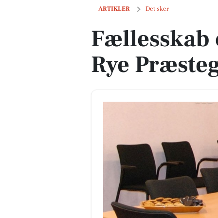
Fællesskab om ventesorg i Rye Præste
ARTIKLER
Det sker
Fællesskab 
Rye Præste