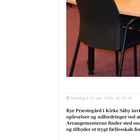
Mandag d. 01. jun. 2026 - kl. 07:06
Rye Præstegård i Kirke Såby invi
oplevelser og udfordringer ved 
Arrangementerne finder sted ons
og tilbyder et trygt fællesskab fo