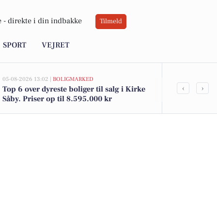
 -
direkte i din indbakke
Tilmeld
SPORT
VEJRET
05-08-2026 13:02 |
BOLIGMARKED
02-08-2026 16:04
‹
›
Top 6 over dyreste boliger til salg i Kirke
Spier PS vin
Såby. Priser op til 8.595.000 kr
danske jordbæ
dagligvareti