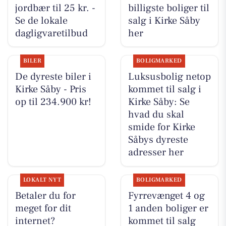
jordbær til 25 kr. -
billigste boliger til
Se de lokale
salg i Kirke Såby
dagligvaretilbud
her
BILER
BOLIGMARKED
De dyreste biler i
Luksusbolig netop
Kirke Såby - Pris
kommet til salg i
op til 234.900 kr!
Kirke Såby: Se
hvad du skal
smide for Kirke
Såbys dyreste
adresser her
LOKALT NYT
BOLIGMARKED
Betaler du for
Fyrrevænget 4 og
meget for dit
1 anden boliger er
internet?
kommet til salg