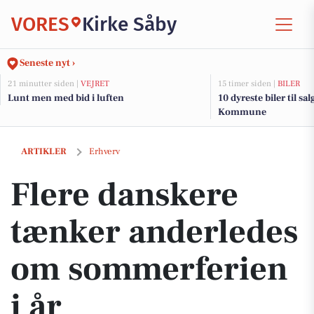
VORES
Kirke Såby
Seneste nyt ›
21 minutter siden |
VEJRET
15 timer siden |
BILER
Lunt men med bid i luften
10 dyreste biler til sa
Kommune
Flere danskere tænker anderledes om sommerferien i år
ARTIKLER
Erhverv
Flere danskere
tænker anderledes
om sommerferien
i år