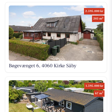
2.595.000 kr
2
203 m
Bøgevænget 6, 4060 Kirke Såby
1.595.000 kr
2
67 m