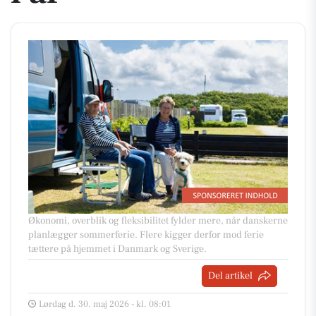
Økonomi, overblik og fleksibilitet fylder mere, når danskerne
planlægger sommerferie. Flere kigger derfor mod ferie
tættere på hjemmet i Danmark og Sverige.
Del artikel
Lørdag d. 30. maj 2026 - kl. 08:01