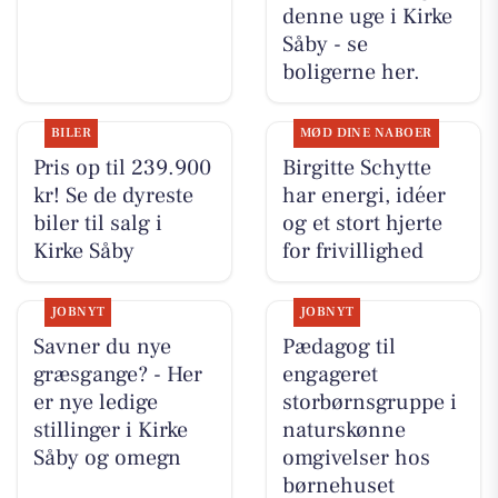
denne uge i Kirke
Såby - se
boligerne her.
BILER
MØD DINE NABOER
Pris op til 239.900
Birgitte Schytte
kr! Se de dyreste
har energi, idéer
biler til salg i
og et stort hjerte
Kirke Såby
for frivillighed
JOBNYT
JOBNYT
Savner du nye
Pædagog til
græsgange? - Her
engageret
er nye ledige
storbørnsgruppe i
stillinger i Kirke
naturskønne
Såby og omegn
omgivelser hos
børnehuset