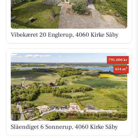
Vibekæret 20 Englerup, 4060 Kirke Såby
795.000 kr
2
454 m
Slåendiget 6 Sonnerup, 4060 Kirke Såby