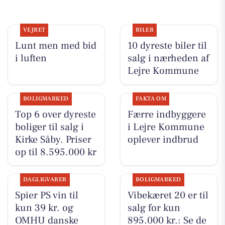
VEJRET
BILER
Lunt men med bid
10 dyreste biler til
i luften
salg i nærheden af
Lejre Kommune
BOLIGMARKED
FAKTA OM
Top 6 over dyreste
Færre indbyggere
boliger til salg i
i Lejre Kommune
Kirke Såby. Priser
oplever indbrud
op til 8.595.000 kr
DAGLIGVARER
BOLIGMARKED
Spier PS vin til
Vibekæret 20 er til
kun 39 kr. og
salg for kun
OMHU danske
895.000 kr.: Se de