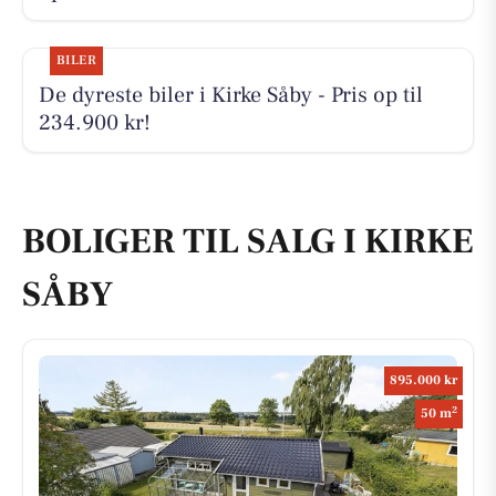
BILER
De dyreste biler i Kirke Såby - Pris op til
234.900 kr!
BOLIGER TIL SALG I KIRKE
SÅBY
895.000 kr
2
50 m