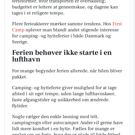
ferieformer, hvor transporten er overskuelig,
budgettet er lettere at gennemskue, og dagene kan
tages i et roligere tempo.
Flere ferieaktører mærker samme tendens. Hos
First
Camp
oplever man blandt andet stigende interesse
for camping- og hytteferier i både Danmark og
Sverige.
Ferien behøver ikke starte i en
lufthavn
For mange begynder ferien allerede, når bilen bliver
pakket.
Camping- og hytteferie giver mulighed for at tage
afsted i sit eget tempo, uden lange lufthavnskøer,
faste afgangstider og usikkerhed om ændrede
flytider.
Nogle vælger den enkle løsning med telt,
campingvogn eller autocamper. Andre vil gerne have
lidt mere komfort i en hytte. Fælles for mange er
ønsket om en ferie, hvor der er plads til både frihed,