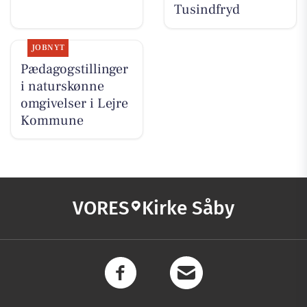
Tusindfryd
JOBNYT
Pædagogstillinger
i naturskønne
omgivelser i Lejre
Kommune
VORES
Kirke Såby