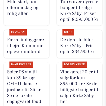
Mild start, lun
Top 6 over dyreste
eftermiddag og
boliger til salg i
rolig aften
Kirke Såby. Priser
op til 8.595.000 kr
FAKTA OM
BILER
Færre indbyggere
De dyreste biler i
i Lejre Kommune
Kirke Såby - Pris
oplever indbrud
op til 234.900 kr!
DAGLIGVARER
BOLIGMARKED
Spier PS vin til
Vibekæret 20 er til
kun 39 kr. og
salg for kun
OMHU danske
895.000 kr.: Se de
jordbær til 25 kr. -
billigste boliger til
Se de lokale
salg i Kirke Såby
dagligvaretilbud
her