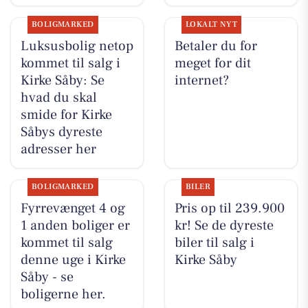
BOLIGMARKED
LOKALT NYT
Luksusbolig netop
Betaler du for
kommet til salg i
meget for dit
Kirke Såby: Se
internet?
hvad du skal
smide for Kirke
Såbys dyreste
adresser her
BOLIGMARKED
BILER
Fyrrevænget 4 og
Pris op til 239.900
1 anden boliger er
kr! Se de dyreste
kommet til salg
biler til salg i
denne uge i Kirke
Kirke Såby
Såby - se
boligerne her.