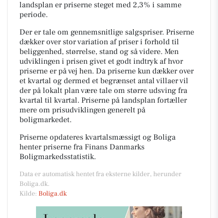
landsplan er priserne steget med 2,3% i samme
periode.
Der er tale om gennemsnitlige salgspriser. Priserne
dækker over stor variation af priser i forhold til
beliggenhed, størrelse, stand og så videre. Men
udviklingen i prisen givet et godt indtryk af hvor
priserne er på vej hen. Da priserne kun dækker over
et kvartal og dermed et begrænset antal villaer vil
der på lokalt plan være tale om større udsving fra
kvartal til kvartal. Priserne på landsplan fortæller
mere om prisudviklingen generelt på
boligmarkedet.
Priserne opdateres kvartalsmæssigt og Boliga
henter priserne fra Finans Danmarks
Boligmarkedsstatistik.
Data er automatisk hentet fra eksterne kilder, herunder
Boliga.dk.
Kilde:
Boliga.dk