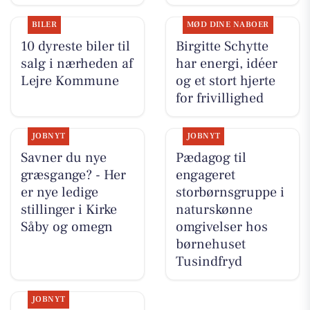
BILER
MØD DINE NABOER
10 dyreste biler til
Birgitte Schytte
salg i nærheden af
har energi, idéer
Lejre Kommune
og et stort hjerte
for frivillighed
JOBNYT
JOBNYT
Savner du nye
Pædagog til
græsgange? - Her
engageret
er nye ledige
storbørnsgruppe i
stillinger i Kirke
naturskønne
Såby og omegn
omgivelser hos
børnehuset
Tusindfryd
JOBNYT