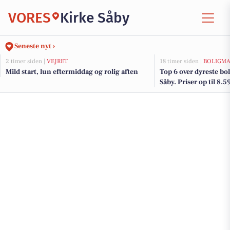
VORES
Kirke Såby
Seneste nyt ›
2 timer siden |
VEJRET
18 timer siden |
BOLIGM
Mild start, lun eftermiddag og rolig aften
Top 6 over dyreste boli
Såby. Priser op til 8.