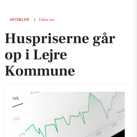
Huspriserne går op i Lejre Kommune
ARTIKLER
Fakta om
Huspriserne går
op i Lejre
Kommune