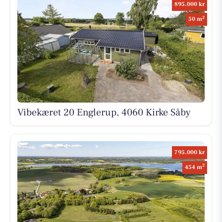
895.000 kr
2
50 m
Vibekæret 20 Englerup, 4060 Kirke Såby
795.000 kr
2
454 m