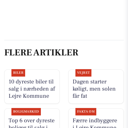
FLERE ARTIKLER
BILER
VEJRET
10 dyreste biler til
Dagen starter
salg i nærheden af
køligt, men solen
Lejre Kommune
får fat
BOLIGMARKED
FAKTA OM
Top 6 over dyreste
Færre indbyggere
boliger til salg i
i Lejre Kommune