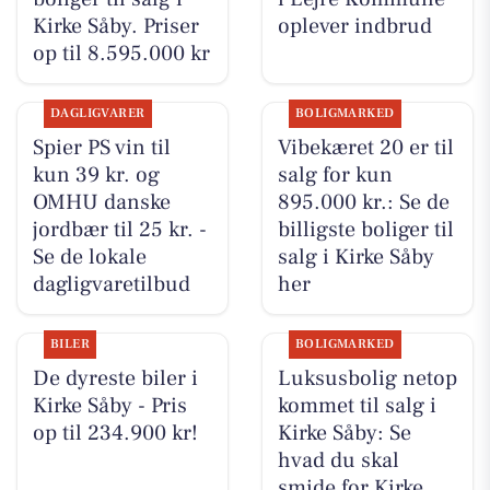
Kirke Såby. Priser
oplever indbrud
op til 8.595.000 kr
DAGLIGVARER
BOLIGMARKED
Spier PS vin til
Vibekæret 20 er til
kun 39 kr. og
salg for kun
OMHU danske
895.000 kr.: Se de
jordbær til 25 kr. -
billigste boliger til
Se de lokale
salg i Kirke Såby
dagligvaretilbud
her
BILER
BOLIGMARKED
De dyreste biler i
Luksusbolig netop
Kirke Såby - Pris
kommet til salg i
op til 234.900 kr!
Kirke Såby: Se
hvad du skal
smide for Kirke