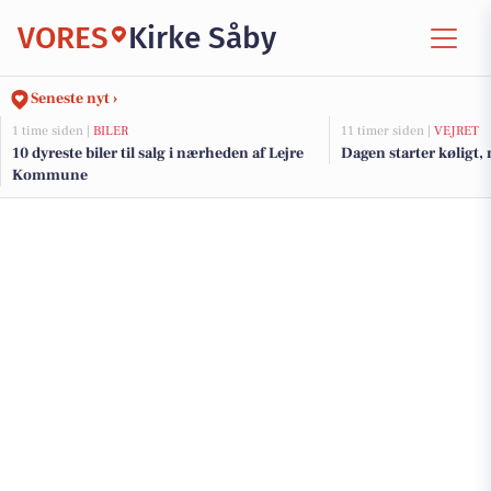
VORES
Kirke Såby
Seneste nyt ›
1 time siden |
BILER
11 timer siden |
VEJRET
10 dyreste biler til salg i nærheden af Lejre
Dagen starter køligt, 
Kommune