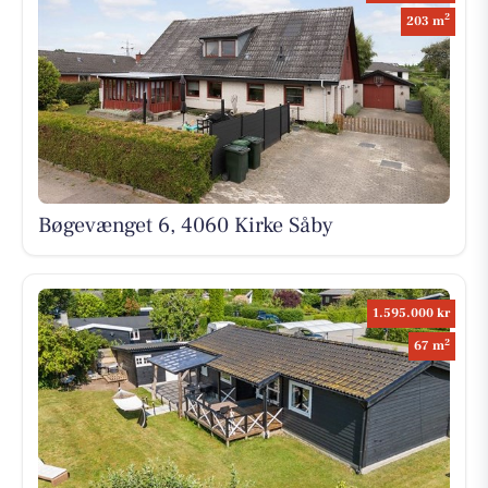
2
203 m
Bøgevænget 6, 4060 Kirke Såby
1.595.000 kr
2
67 m