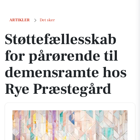
Støttefællesskab for pårørende til demensramte hos Rye Præstegård
ARTIKLER
Det sker
Støttefællesskab
for pårørende til
demensramte hos
Rye Præstegård