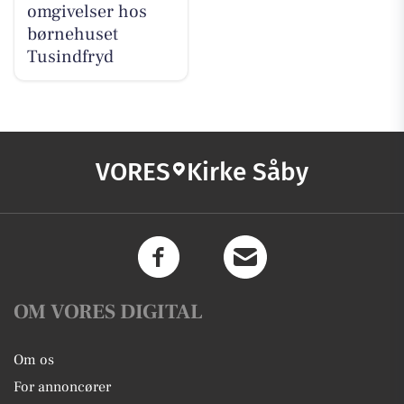
omgivelser hos
børnehuset
Tusindfryd
VORES
Kirke Såby
OM VORES DIGITAL
Om os
For annoncører