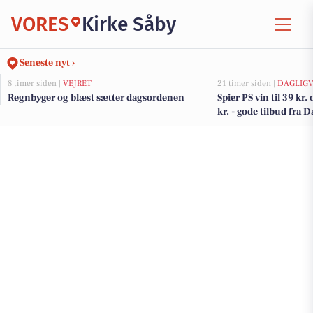
VORES
Kirke Såby
Seneste nyt ›
8 timer siden |
VEJRET
21 timer siden |
DAGLIGV
Regnbyger og blæst sætter dagsordenen
Spier PS vin til 39 kr.
kr. - gode tilbud fra 