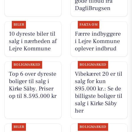
gode tilbud fra
DagliBrugsen
BILER
FAKTA OM
10 dyreste biler til
Færre indbyggere
salg i nærheden af
i Lejre Kommune
Lejre Kommune
oplever indbrud
BOLIGMARKED
BOLIGMARKED
Top 6 over dyreste
Vibekæret 20 er til
boliger til salg i
salg for kun
Kirke Såby. Priser
895.000 kr.: Se de
op til 8.595.000 kr
billigste boliger til
salg i Kirke Såby
her
BILER
BOLIGMARKED