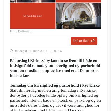
Foto: Kultunaut
.
Del artikel
Onsdag d. 11. mar. 2026 - kl. 09:05
På lørdag i Kirke Såby kan du se frem til både en
indsigtsfuld temadag om kærlighed og parforhold
samt en musikalsk oplevelse med et af Danmarks
bedste kor.
Temadag om kærlighed og parforhold i Rye Kirke
Start din lørdag med en årlig temadag i Rye Kirke,
der byder på dybdegående oplæg om kærlighed og
parforhold. Her vil både en præst, en psykolog og en
jurist dele deres viden, og der vil være mulighed for
at forberede jer med både nye og klassiske