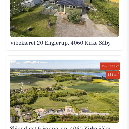
Vibekæret 20 Englerup, 4060 Kirke Såby
795.000 kr
2
454 m
Slåendiget 6 Sonnerup, 4060 Kirke Såby