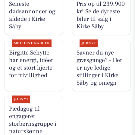
Seneste
Pris op til 239.900
dødsannoncer og
kr! Se de dyreste
afdøde i Kirke
biler til salg i
Såby
Kirke Såby
MØD DINE NABOER
JOBNYT
Birgitte Schytte
Savner du nye
har energi, idéer
græsgange? - Her
og et stort hjerte
er nye ledige
for frivillighed
stillinger i Kirke
Såby og omegn
JOBNYT
Pædagog til
engageret
storbørnsgruppe i
naturskønne