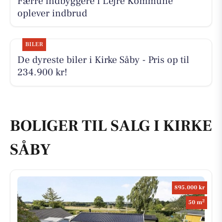
Færre indbyggere i Lejre Kommune
oplever indbrud
BILER
De dyreste biler i Kirke Såby - Pris op til
234.900 kr!
BOLIGER TIL SALG I KIRKE
SÅBY
895.000 kr
2
50 m