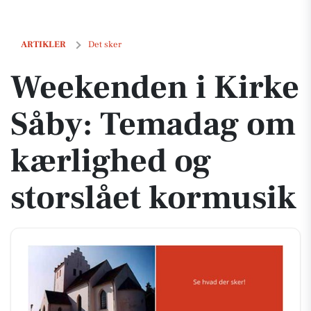
Weekenden i Kirke Såby: Temadag om kærlighed og storslået kormu
ARTIKLER
Det sker
Weekenden i Kirke
Såby: Temadag om
kærlighed og
storslået kormusik