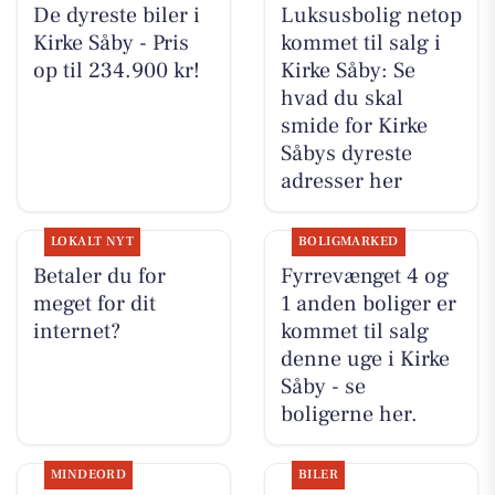
De dyreste biler i
Luksusbolig netop
Kirke Såby - Pris
kommet til salg i
op til 234.900 kr!
Kirke Såby: Se
hvad du skal
smide for Kirke
Såbys dyreste
adresser her
LOKALT NYT
BOLIGMARKED
Betaler du for
Fyrrevænget 4 og
meget for dit
1 anden boliger er
internet?
kommet til salg
denne uge i Kirke
Såby - se
boligerne her.
MINDEORD
BILER