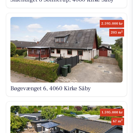
2.595.000 kr
2
203 m
Bøgevænget 6, 4060 Kirke Såby
1.595.000 kr
2
67 m