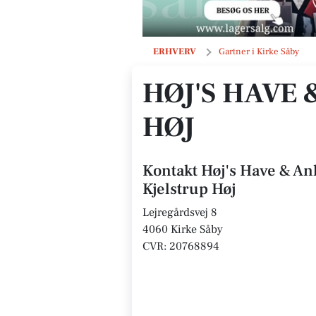
Høj's Have & Anlæg v/Kristian Kjelst
ERHVERV
Gartner i Kirke Såby
HØJ'S HAVE
HØJ
Kontakt Høj's Have & An
Kjelstrup Høj
Lejregårdsvej 8
4060 Kirke Såby
CVR: 20768894