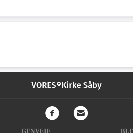
VORES
Kirke Såby
GENVEJE
BLI