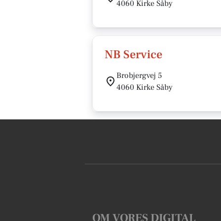
4060 Kirke Såby
NB Service
Brobjergvej 5
4060 Kirke Såby
OM VORES DIGITAL