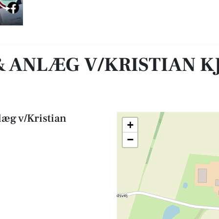
rup Høj
 & ANLÆG V/KRISTIAN 
læg v/Kristian
+
−