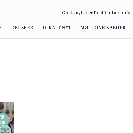
Gratis nyheder fra
dit
lokalområde
V
DET SKER
LOKALT NYT
MØD DINE NABOER