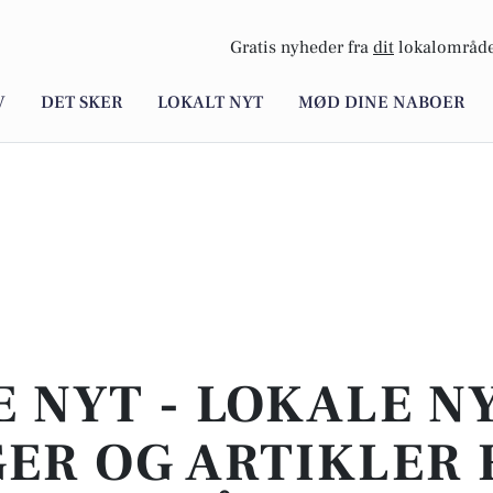
Gratis nyheder fra
dit
lokalområde
V
DET SKER
LOKALT NYT
MØD DINE NABOER
E NYT - LOKALE N
ER OG ARTIKLER 