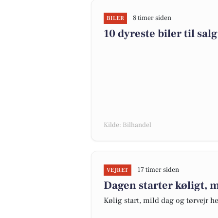
8 timer siden
BILER
10 dyreste biler til s
Kilde: Bilhandel
17 timer siden
VEJRET
Dagen starter køligt, m
Kølig start, mild dag og tørvejr h