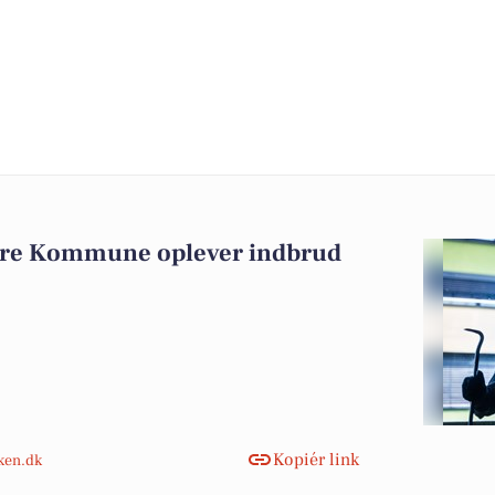
ejre Kommune oplever indbrud
Kopiér link
nken.dk