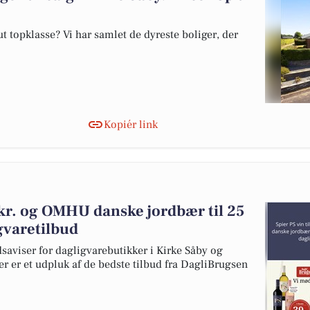
 topklasse? Vi har samlet de dyreste boliger, der
Kopiér link
9 kr. og OMHU danske jordbær til 25
igvaretilbud
dsaviser for dagligvarebutikker i Kirke Såby og
er er et udpluk af de bedste tilbud fra DagliBrugsen