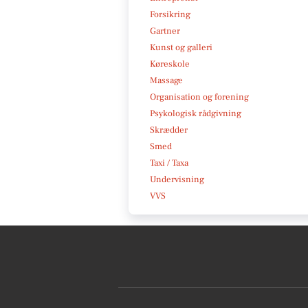
Forsikring
Gartner
Kunst og galleri
Køreskole
Massage
Organisation og forening
Psykologisk rådgivning
Skrædder
Smed
Taxi / Taxa
Undervisning
VVS