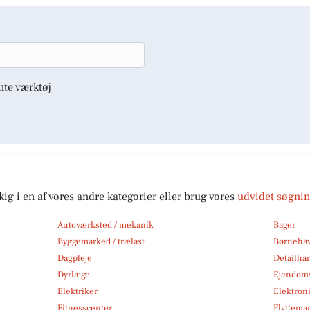
nte værktøj
kig i en af vores andre kategorier eller brug vores
udvidet søgni
Autoværksted / mekanik
Bager
Byggemarked / trælast
Børneha
Dagpleje
Detailha
Dyrlæge
Ejendom
Elektriker
Elektroni
Fitnesscenter
Flytteman