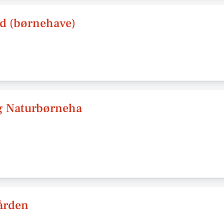
d (børnehave)
g Naturbørneha
ården