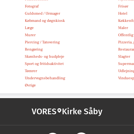
Fotograf
Frisør
Guldsmed / Urmager
Hotel
Købmand og døgnkiosk
Køkkenfo
Læge
Maler
Murer
Offentlig
Piercing / Tatovering
Pizzeria,
Rengøring
Restauran
Skønheds- og hudpleje
Slagter
Sport og fritidsaktivitet
Superma
Tømrer
Udlejnin
Undervognsbehandling
Vindues
Øvrige
VORES
Kirke Såby