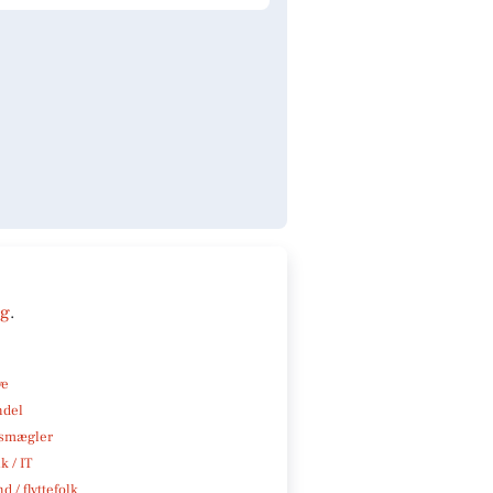
ng
.
ve
ndel
smægler
k / IT
d / flyttefolk