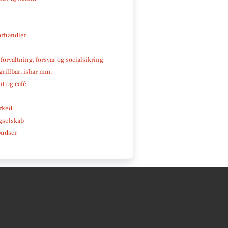
rhandler
 forvaltning, forsvar og socialsikring
 grillbar, isbar mm.
t og café
rked
gselskab
pudser