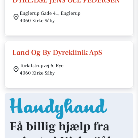
DYRLÆGE JENS OLE PEDERSEN
Englerup Gade 41, Englerup
4060 Kirke Såby
Land Og By Dyreklinik ApS
Torkilstrupvej 6, Rye
4060 Kirke Såby
Få billig hjælp fra