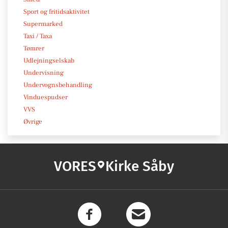
Sport og fritidsaktivitet
Supermarked
Taxi / Taxa
Tømrer
Udlejningselskab
Undervisning
Undervognsbehandling
Vinduespudser
VVS
Øvrige
VORES
Kirke Såby