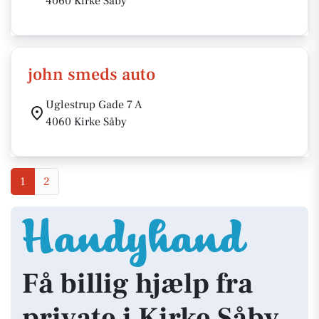
4060 Kirke Såby
john smeds auto
Uglestrup Gade 7 A
4060 Kirke Såby
1
2
Få billig hjælp fra
private i Kirke Såby