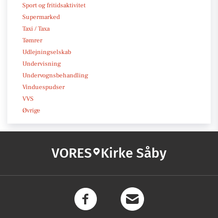
Sport og fritidsaktivitet
Supermarked
Taxi / Taxa
Tømrer
Udlejningselskab
Undervisning
Undervognsbehandling
Vinduespudser
VVS
Øvrige
VORES
Kirke Såby